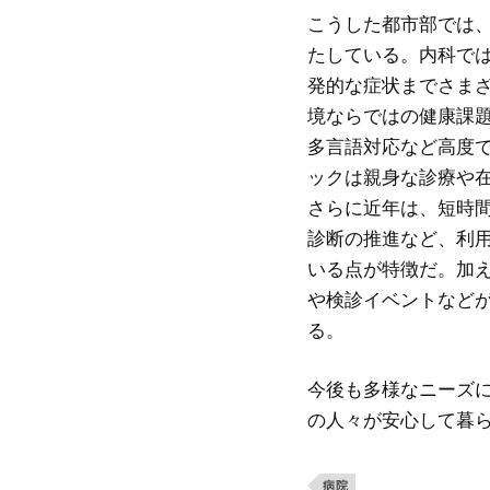
こうした都市部では
たしている。内科で
発的な症状までさま
境ならではの健康課
多言語対応など高度
ックは親身な診療や
さらに近年は、短時
診断の推進など、利
いる点が特徴だ。加
や検診イベントなど
る。
今後も多様なニーズ
の人々が安心して暮
病院