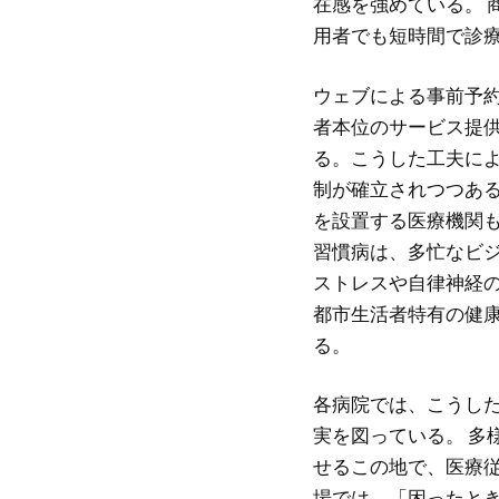
在感を強めている。 
用者でも短時間で診
ウェブによる事前予
者本位のサービス提
る。こうした工夫に
制が確立されつつある
を設置する医療機関
習慣病は、多忙なビ
ストレスや自律神経
都市生活者特有の健
る。
各病院では、こうし
実を図っている。 多
せるこの地で、医療
場では、「困ったと