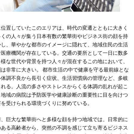
に位置していたこのエリアは、時代の変遷とともに大きく
多くの人々が集う日本有数の繁華街やビジネス街の顔を持
かし、華やかな都市のイメージに隠れて、地域住民の生活
な医療機関が存在している。交通の要所として一日に数多
多様な世代や背景を持つ人々が混在するこの地において、
は非常に大きい。 都市生活の中で健康を守る最前線とな
い体調不良から長引く症状、生活習慣病の管理など、多岐
られる。人流の多さやストレスからくる体調の乱れが起こ
、地域の病院は予防医学や健康診断の重要性に目を向けつ
察を受けられる環境づくりに努めている。
街、巨大な繁華街へと多様な顔を持つ地域では、日常的に
のある高齢者から、突然の不調を感じて立ち寄るビジネス