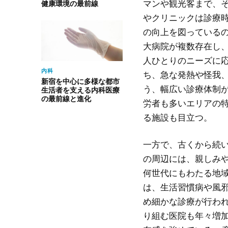
マンや観光客まで、
健康環境の最前線
やクリニックは診療
の向上を図っているの
大病院が複数存在し
人ひとりのニーズに
内科
ち、急な発熱や怪我
新宿を中心に多様な都市
う、幅広い診療体制
生活者を支える内科医療
の最前線と進化
労者も多いエリアの
る施設も目立つ。
一方で、古くから続
の周辺には、親しみ
何世代にもわたる地
は、生活習慣病や風
め細かな診療が行わ
り組む医院も年々増