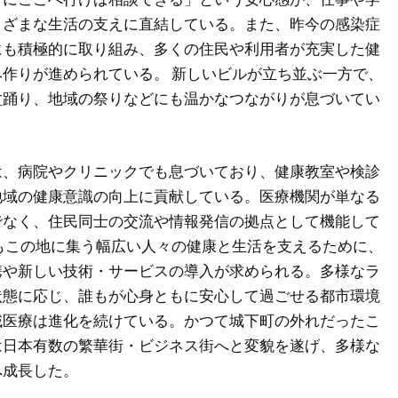
まざまな生活の支えに直結している。また、昨今の感染症
にも積極的に取り組み、多くの住民や利用者が充実した健
作りが進められている。 新しいビルが立ち並ぶ一方で、
盆踊り、地域の祭りなどにも温かなつながりが息づいてい
は、病院やクリニックでも息づいており、健康教室や検診
地域の健康意識の向上に貢献している。医療機関が単なる
でなく、住民同士の交流や情報発信の拠点として機能して
もこの地に集う幅広い人々の健康と生活を支えるために、
携や新しい技術・サービスの導入が求められる。多様なラ
状態に応じ、誰もが心身ともに安心して過ごせる都市環境
域医療は進化を続けている。かつて城下町の外れだったこ
は日本有数の繁華街・ビジネス街へと変貌を遂げ、多様な
へ成長した。