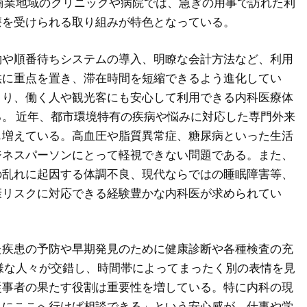
商業地域のクリニックや病院では、急ぎの用事で訪れた利
療を受けられる取り組みが特色となっている。
約や順番待ちシステムの導入、明瞭な会計方法など、利用
供に重点を置き、滞在時間を短縮できるよう進化してい
より、働く人や観光客にも安心して利用できる内科医療体
。 近年、都市環境特有の疾病や悩みに対応した専門外来
も増えている。高血圧や脂質異常症、糖尿病といった生活
ジネスパーソンにとって軽視できない問題である。また、
の乱れに起因する体調不良、現代ならではの睡眠障害等、
康リスクに対応できる経験豊かな内科医が求められてい
た疾患の予防や早期発見のために健康診断や各種検査の充
様な人々が交錯し、時間帯によってまったく別の表情を見
従事者の果たす役割は重要性を増している。特に内科の現
きにここへ行けば相談できる」という安心感が、仕事や学