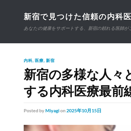
新宿で見つけた信頼の内科
あなたの健康をサポートする、新宿の頼れる医師が
内科
,
医療
,
新宿
新宿の多様な人々
する内科医療最前
Posted
by
Miyagi
on
2025年10月15日