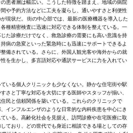
その患者層は幅広い。こうした特徴を踏まえ、地域の病院
時間や予約方法などに工夫を凝らし、通いやすさと利便性
が現状だ。 街の中心部では、最新の医療機器を導入した
、各種精密検査に迅速に対応できる体制を整えている。一
応じた診療だけでなく、救急診療の需要にも高い意識を持
、持病の急変といった緊急時にも迅速にサポートできるよ
が整備されている。さらに、外国人観光客や海外からの就
特性を生かし、多言語対応や通訳サービスに力を入れてい
いている個人クリニックも少なくない。静かな住宅街や駅
やすさと丁寧な対応を大切にする医師やスタッフが揃い、
域住民と信頼関係を築いている。これらのクリニックで
邪、インフルエンザのような日常的な内科疾患を中心にき
れている。高齢化社会を見据え、訪問診療や在宅医療に取
加しており、どの世代でも身近に相談できる場としての存