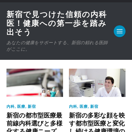
新宿で見つけた信頼の内科
医！健康への第一歩を踏み
出そう
あなたの健康をサポートする、新宿の頼れる医師
がここに。
内科
,
医療
,
新宿
内科
,
医療
,
新宿
新宿の都市型医療最
新宿の多彩な顔を映
前線内科選びと多様
す都市型医療と変化
化する健康ニーズ
し続ける健康環境の