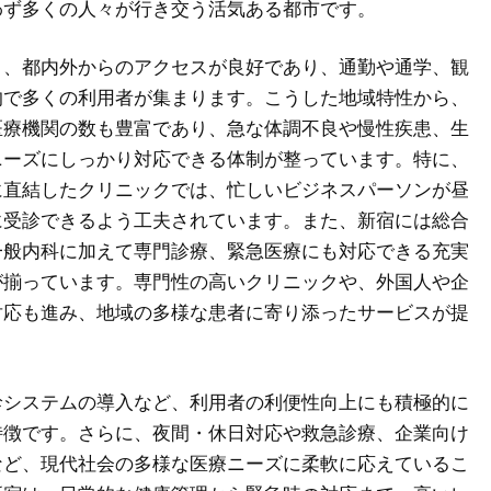
わず多くの人々が行き交う活気ある都市です。
り、都内外からのアクセスが良好であり、通勤や通学、観
的で多くの利用者が集まります。こうした地域特性から、
医療機関の数も豊富であり、急な体調不良や慢性疾患、生
ニーズにしっかり対応できる体制が整っています。特に、
に直結したクリニックでは、忙しいビジネスパーソンが昼
に受診できるよう工夫されています。また、新宿には総合
一般内科に加えて専門診療、緊急医療にも対応できる充実
が揃っています。専門性の高いクリニックや、外国人や企
対応も進み、地域の多様な患者に寄り添ったサービスが提
診システムの導入など、利用者の利便性向上にも積極的に
特徴です。さらに、夜間・休日対応や救急診療、企業向け
など、現代社会の多様な医療ニーズに柔軟に応えているこ