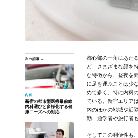
都心部の一角にあた
次の記事 →
ど、さまざまな顔を
な特徴から、昼夜を
に足を運ぶことは少
めて多く、特に内科
内科
ている。新宿エリア
新宿の都市型医療最前線
内科選びと多様化する健
内のほかの地域や近
康ニーズへの対応
勤、通学者や旅行者
そしてこの利便性も