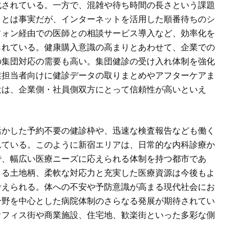
化されている。一方で、混雑や待ち時間の長さという課題
ことは事実だが、インターネットを活用した順番待ちのシ
フォン経由での医師との相談サービス導入など、効率化を
られている。健康購入意識の高まりとあわせて、企業での
の集団対応の需要も高い。集団健診の受け入れ体制を強化
業担当者向けに健診データの取りまとめやアフターケアま
設は、企業側・社員側双方にとって信頼性が高いといえ
活かした予約不要の健診枠や、迅速な検査報告なども働く
れている。このように新宿エリアは、日常的な内科診療か
で、幅広い医療ニーズに応えられる体制を持つ都市であ
まる土地柄、柔軟な対応力と充実した医療資源は今後もよ
考えられる。体への不安や予防意識が高まる現代社会にお
分野を中心とした病院体制のさらなる発展が期待されてい
オフィス街や商業施設、住宅地、歓楽街といった多彩な側