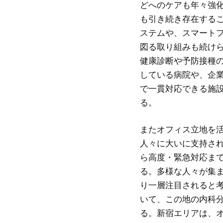
どへのケアも年々強
も引き続き存在する
ステムや、スマート
図る取り組みも続け
健康診断や予防接種
している病院や、企
で一貫対応できる施
る。
またオフィス立地を
人々に大いに支持さ
ら高度・緊急対応ま
る。多様な人々が集
り一層注目されると
いて、この地の内科
る。新宿エリアは、