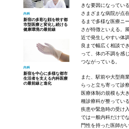
きな要因になってい
さまざまな病院が点
内科
新宿の多彩な顔を映す都
るまで多様な医療ニ
市型医療と変化し続ける
さが特徴といえる。
健康環境の最前線
近で発生しやすい体
良まで幅広く相談で
って、体の不調を感
つながっている。
内科
新宿を中心に多様な都市
また、駅前や大型商
生活者を支える内科医療
の最前線と進化
らっと立ち寄って診
医療体制の規模も大
種診療科が整ってい
疾患や緊急時の受け
では一般内科だけで
門性を持った医師が