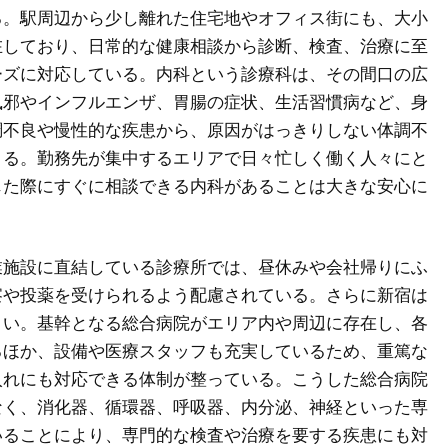
る。駅周辺から少し離れた住宅地やオフィス街にも、大小
在しており、日常的な健康相談から診断、検査、治療に至
ーズに対応している。内科という診療科は、その間口の広
風邪やインフルエンザ、胃腸の症状、生活習慣病など、身
調不良や慢性的な疾患から、原因がはっきりしない体調不
きる。勤務先が集中するエリアで日々忙しく働く人々にと
じた際にすぐに相談できる内科があることは大きな安心に
業施設に直結している診療所では、昼休みや会社帰りにふ
察や投薬を受けられるよう配慮されている。さらに新宿は
きい。基幹となる総合病院がエリア内や周辺に存在し、各
るほか、設備や医療スタッフも充実しているため、重篤な
入れにも対応できる体制が整っている。こうした総合病院
なく、消化器、循環器、呼吸器、内分泌、神経といった専
いることにより、専門的な検査や治療を要する疾患にも対