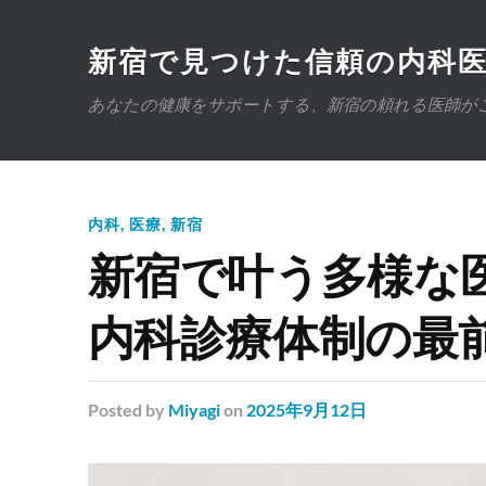
新宿で見つけた信頼の内科
あなたの健康をサポートする、新宿の頼れる医師が
内科
,
医療
,
新宿
新宿で叶う多様な
内科診療体制の最
Posted
by
Miyagi
on
2025年9月12日