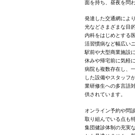
面を持ち、昼夜を問
発達した交通網によ
光などさまざまな目
内科をはじめとする
活習慣病など幅広い
駅前や大型商業施設
休みや帰宅前に気軽
病院も複数存在し、
した設備やスタッフ
業研修生への多言語
供されています。
オンライン予約や問
取り組んでいる点も
集団健診体制の充実