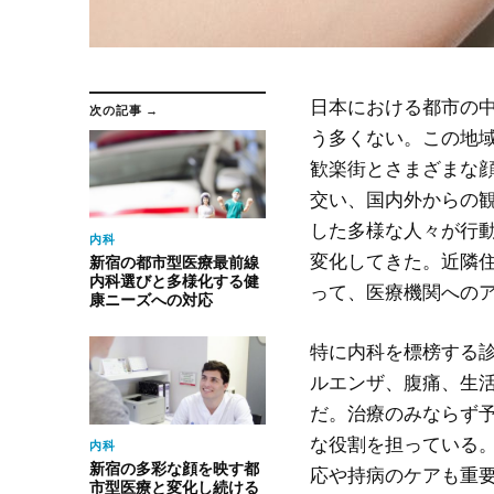
日本における都市の
次の記事 →
う多くない。
この地
歓楽街とさまざまな
交い、国内外からの
した多様な人々が行
内科
変化してきた。近隣
新宿の都市型医療最前線
内科選びと多様化する健
って、医療機関への
康ニーズへの対応
特に内科を標榜する
ルエンザ、腹痛、生
だ。治療のみならず
な役割を担っている
内科
新宿の多彩な顔を映す都
応や持病のケアも重
市型医療と変化し続ける