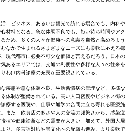
生活、ビジネス、あるいは観光で訪れる場合でも、内科や
安心材料となる。急な体調不良でも、短い待ち時間やアク
きるため、多くの人々が健康への意識を自然と高めるよう
進むなかで生まれるさまざまなニーズにも柔軟に応える都
が、現代都市に必要不可欠な価値と言えるだろう。日本の
活気あるエリアでは、交通の利便性や多様な人々の往来を
とりわけ内科診療の充実が重要視されている。
的な疾患や急な体調不良、生活習慣病の管理など、多様な
きる体制が整備されている。高い人口密度やビジネス街の
で診療する医院や、仕事や通学の合間に立ち寄れる医療施
だ。また、飲食店の多さや人の交流の頻繁さから、感染症
防接種や健康診断などの需要が大きい。加えて、外国人居
により、多言語対応や異文化への配慮も進み、より柔軟で