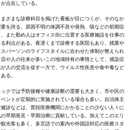
クが点在している。
さまざまな診療科目を掲げた看板が目につくが、そのなか
需要を誇る。原因不明の体調不良や発熱、咳などの初期症
く、また勤め人はオフィス街に位置する医療施設を仕事の
きる利点がある。夜遅くまで診療する医院もあり、残業や
ネスパーソンのライフスタイルに合わせた体制が整えられ
食店や人の往来が多いこの地域特有の事情として、感染症
境が人の交流を促す一方で、ウイルス性疾患や食中毒など
もある。
ニックでは予防接種や健康診断の需要も大きく、市や区の
イベントが定期的に実施されている場合も多い。自治体主
定健診などは、普段医療機関にかかることの少ない人々に
気の早期発見・早期治療に貢献している。加えてこのエリ
や観光客も多く、多言語での案内や外国語対応の医療スタ