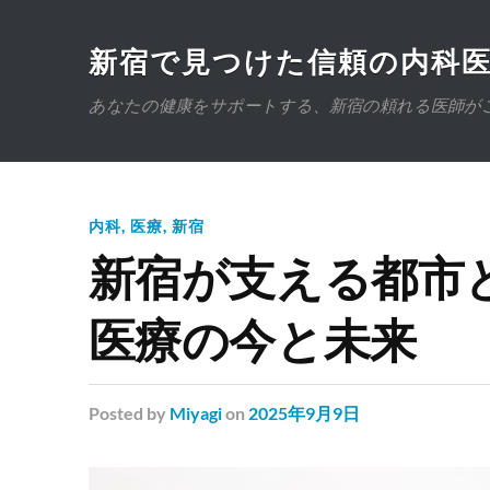
新宿で見つけた信頼の内科
あなたの健康をサポートする、新宿の頼れる医師が
内科
,
医療
,
新宿
新宿が支える都市
医療の今と未来
Posted
by
Miyagi
on
2025年9月9日