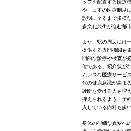
ッフを配置する医療
や、日本の医療制度
説明に至るまで多様
多文化共生が進む都
また、駅の周辺には
提供する専門機関も
門的な診療や検査が
位である。紹介状が
ムレスな医療サービ
代の健康意識が高ま
診断を受ける人も増
抑えられるよう、予
入している内科も多
身体の些細な異変へ