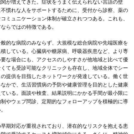
機関が増えてきた。症状をうまく伝えられない言語の壁
に不慣れな人をサポートするために、受付から診察、薬の
なコミュニケーション体制が確立されつつある。これも、
市ならではの特徴である。
一般的な病院のみならず、大規模な総合病院や先端医療を
集積している。心臓病や糖尿病、呼吸器疾患など、より専
必要な場合にも、アクセスのしやすさが他地域と比べて優
なくても受診可能なクリニックも存在し、地域全体でシー
スの提供を目指したネットワークが発達している。働く世
るなかで、生活習慣病の予防や健康管理を目的とした健康
えている。面談や検査、結果説明にかかる手間が最小限に
約制やウェブ問診、定期的なフォローアップを積極的に導
い。
の早期対応が重視されており、潜在的なリスクを抱える患