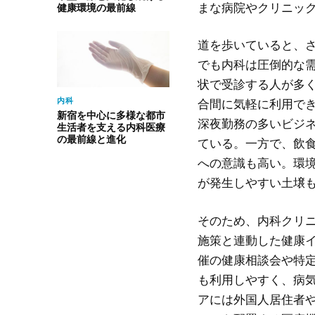
まな病院やクリニッ
健康環境の最前線
道を歩いていると、
でも内科は圧倒的な
状で受診する人が多
内科
合間に気軽に利用で
新宿を中心に多様な都市
深夜勤務の多いビジ
生活者を支える内科医療
の最前線と進化
ている。一方で、飲
への意識も高い。環
が発生しやすい土壌
そのため、内科クリ
施策と連動した健康
催の健康相談会や特
も利用しやすく、病
アには外国人居住者