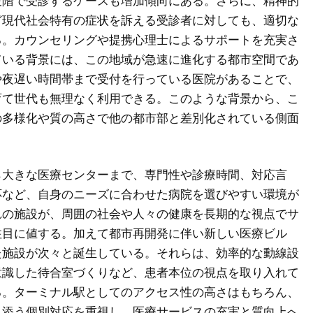
段階で受診するケースも増加傾向にある。さらに、精神的
ど現代社会特有の症状を訴える受診者に対しても、適切な
る。カウンセリングや提携心理士によるサポートを充実さ
ている背景には、この地域が急速に進化する都市空間であ
や夜遅い時間帯まで受付を行っている医院があることで、
育て世代も無理なく利用できる。このような背景から、こ
の多様化や質の高さで他の都市部と差別化されている側面
ら大きな医療センターまで、専門性や診療時間、対応言
応など、自身のニーズに合わせた病院を選びやすい環境が
れの施設が、周囲の社会や人々の健康を長期的な視点でサ
注目に値する。加えて都市再開発に伴い新しい医療ビル
た施設が次々と誕生している。それらは、効率的な動線設
意識した待合室づくりなど、患者本位の視点を取り入れて
る。ターミナル駅としてのアクセス性の高さはもちろん、
り添う個別対応を重視し、医療サービスの充実と質向上へ