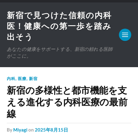
新宿で見つけた信頼の内科
医！健康への第一歩を踏み
出そう
あなたの健康をサポートする、新宿の頼れる医師
がここに。
内科
,
医療
,
新宿
新宿の多様性と都市機能を支
える進化する内科医療の最前
線
by
Miyagi
on
2025年8月15日