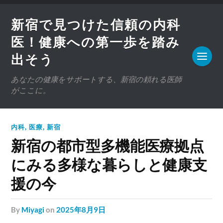
新宿で見つけた信頼の内科
医！健康への第一歩を踏み
出そう
あなたの健康をサポートする、新宿の頼れる医師
がここに。
内科
,
医療
,
新宿
新宿の都市型多機能医療拠点
にみる多様な暮らしと健康支
援の今
by
Miyagi
on
2025年8月9日