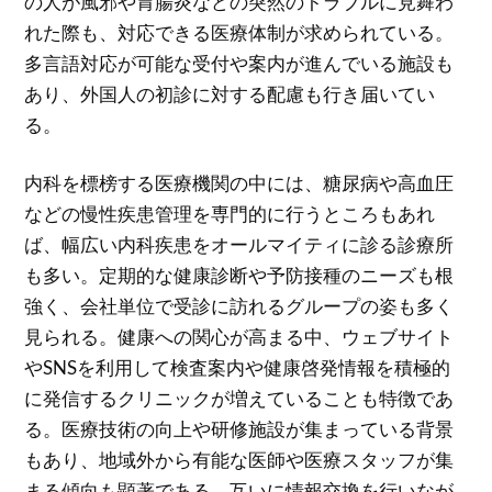
の人が風邪や胃腸炎などの突然のトラブルに見舞わ
れた際も、対応できる医療体制が求められている。
多言語対応が可能な受付や案内が進んでいる施設も
あり、外国人の初診に対する配慮も行き届いてい
る。
内科を標榜する医療機関の中には、糖尿病や高血圧
などの慢性疾患管理を専門的に行うところもあれ
ば、幅広い内科疾患をオールマイティに診る診療所
も多い。定期的な健康診断や予防接種のニーズも根
強く、会社単位で受診に訪れるグループの姿も多く
見られる。健康への関心が高まる中、ウェブサイト
やSNSを利用して検査案内や健康啓発情報を積極的
に発信するクリニックが増えていることも特徴であ
る。医療技術の向上や研修施設が集まっている背景
もあり、地域外から有能な医師や医療スタッフが集
まる傾向も顕著である。互いに情報交換を行いなが