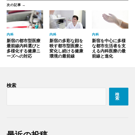
次の記事 →
内科
内科
内科
新宿の都市型医療
新宿の多彩な顔を
新宿を中心に多様
最前線内科選びと
映す都市型医療と
な都市生活者を支
多様化する健康ニ
変化し続ける健康
える内科医療の最
ーズへの対応
環境の最前線
前線と進化
検索
検
索
最近の投稿