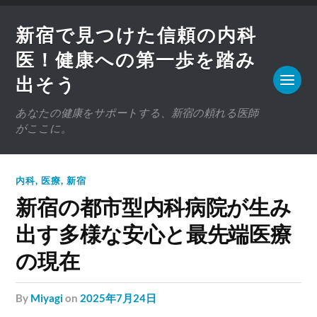
新宿で見つけた信頼の内科
医！健康への第一歩を踏み
出そう
あなたの健康をサポートする、新宿の頼れる医師
がここに。
内科
,
医療
,
新宿
新宿の都市型内科病院が生み
出す多様な安心と最先端医療
の現在
by
Miyagi
on
2025年7月24日