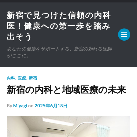
新宿で見つけた信頼の内科
医！健康への第一歩を踏み
出そう
あなたの健康をサポートする、新宿の頼れる医師
がここに。
内科
,
医療
,
新宿
新宿の内科と地域医療の未来
by
Miyagi
on
2025年6月18日