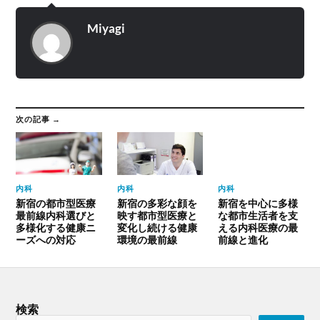
Miyagi
次の記事 →
内科
内科
内科
新宿の都市型医療
新宿の多彩な顔を
新宿を中心に多様
最前線内科選びと
映す都市型医療と
な都市生活者を支
多様化する健康ニ
変化し続ける健康
える内科医療の最
ーズへの対応
環境の最前線
前線と進化
検索