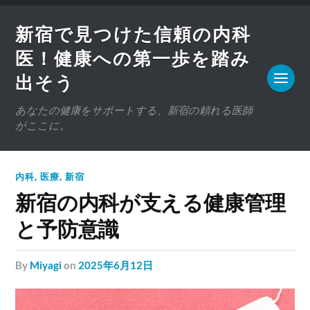
新宿で見つけた信頼の内科
医！健康への第一歩を踏み
出そう
あなたの健康をサポートする、新宿の頼れる医師
がここに。
内科
,
医療
,
新宿
新宿の内科が支える健康管理
と予防意識
by
Miyagi
on
2025年6月12日