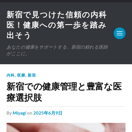
新宿で見つけた信頼の内科
医！健康への第一歩を踏み
出そう
あなたの健康をサポートする、新宿の頼れる医師
がここに。
内科
,
医療
,
新宿
新宿での健康管理と豊富な医
療選択肢
by
Miyagi
on
2025年6月9日